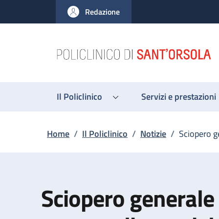
Salta al contenuto principale
Skip to footer content
Redazione
Il Policlinico
Servizi e prestazioni
Briciole di pane
Home
/
Il Policlinico
/
Notizie
/
Sciopero g
Sciopero generale