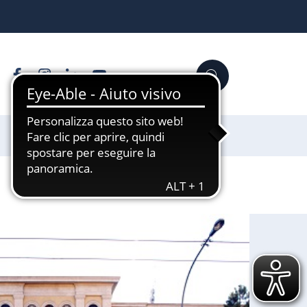
Facebook
Instagram
Linkedin
YouTube
Cerca
Sostienici