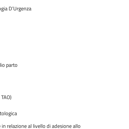
logia D’Urgenza
lio parto
o TAO)
tologica
in relazione al livello di adesione allo