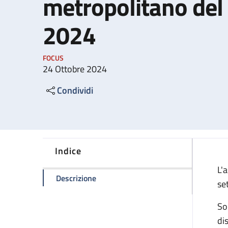
metropolitano del
2024
FOCUS
24 Ottobre 2024
Condividi
Indice
L'
della pagina Sciopero generale metro
Descrizione
se
Son
dis