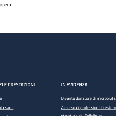
iopero.
ZI E PRESTAZIONI
IN EVIDENZA
e
Diventa donatore di microbiota
ed esami
Accesso di professionisti estern
strutture del Policlinico