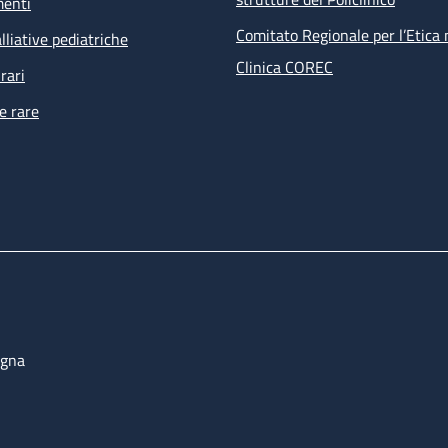
menti
Comitato Regionale per l’Etica 
lliative pediatriche
Clinica COREC
rari
e rare
ogna