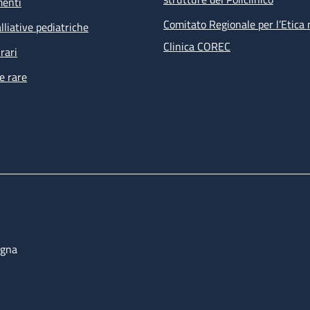
menti
Comitato Regionale per l’Etica 
lliative pediatriche
Clinica COREC
rari
e rare
ogna