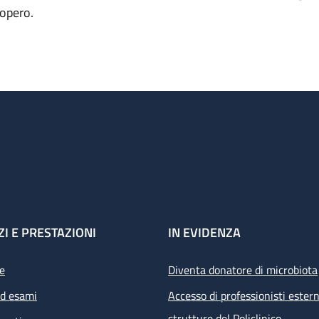
iopero.
ZI E PRESTAZIONI
IN EVIDENZA
e
Diventa donatore di microbiota
ed esami
Accesso di professionisti estern
strutture del Policlinico