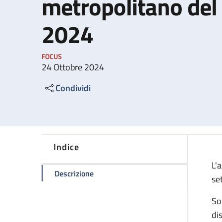
metropolitano del
2024
FOCUS
24 Ottobre 2024
Condividi
Indice
L'
della pagina Sciopero generale metro
Descrizione
se
Son
dis