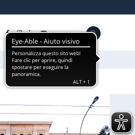
Facebook
Instagram
Linkedin
YouTube
Cerca
Sostienici