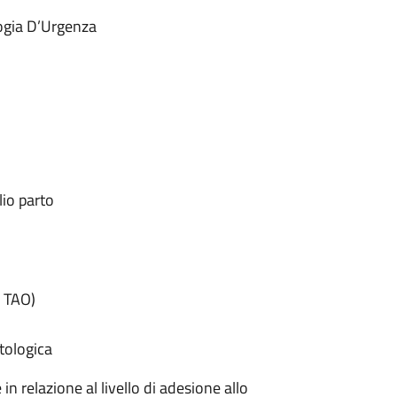
logia D’Urgenza
lio parto
o TAO)
tologica
in relazione al livello di adesione allo