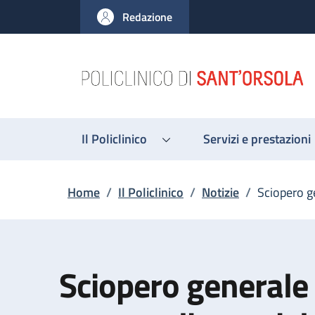
Salta al contenuto principale
Skip to footer content
Redazione
Il Policlinico
Servizi e prestazioni
Briciole di pane
Home
/
Il Policlinico
/
Notizie
/
Sciopero g
Sciopero generale