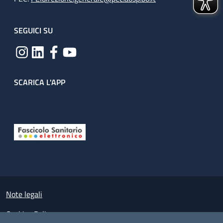
SEGUICI SU
SCARICA L'APP
Useful links section
Small prints
Note legali
Cookies Policy