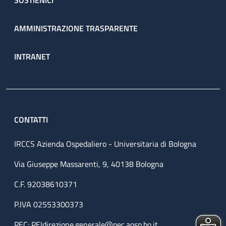
SOSTIENICI
AMMINISTRAZIONE TRASPARENTE
INTRANET
CONTATTI
IRCCS Azienda Ospedaliero - Universitaria di Bologna
Via Giuseppe Massarenti, 9, 40138 Bologna
C.F. 92038610371
P.IVA 02553300373
PEC:
PEIdirezione.generale@pec.aosp.bo.it