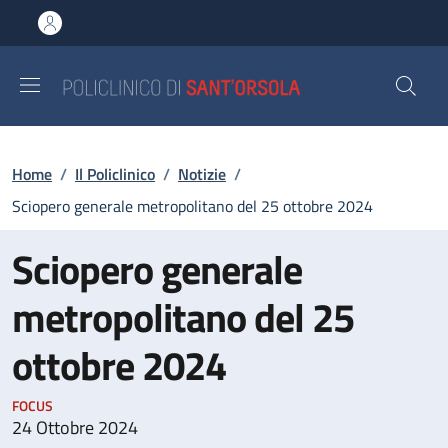
Salta al contenuto principale
Skip to footer content
Briciole di pane
Home
/
Il Policlinico
/
Notizie
/
Sciopero generale metropolitano del 25 ottobre 2024
Sciopero generale
metropolitano del 25
ottobre 2024
FOCUS
24 Ottobre 2024