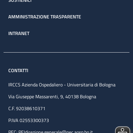
SOSTIENICI
AMMINISTRAZIONE TRASPARENTE
INTRANET
CONTATTI
IRCCS Azienda Ospedaliero - Universitaria di Bologna
Via Giuseppe Massarenti, 9, 40138 Bologna
C.F. 92038610371
P.IVA 02553300373
PEC:
PEIdirezione.generale@pec.aosp.bo.it