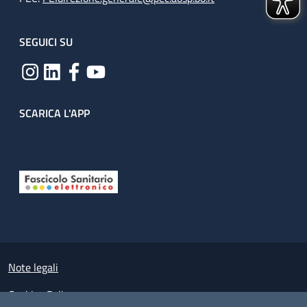
SEGUICI SU
SCARICA L'APP
Useful links section
Small prints
Note legali
Cookies Policy