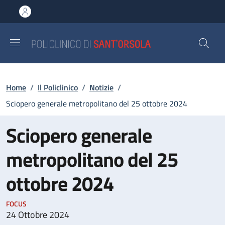
Salta al contenuto principale
Skip to footer content
Briciole di pane
Home
/
Il Policlinico
/
Notizie
/
Sciopero generale metropolitano del 25 ottobre 2024
Sciopero generale
metropolitano del 25
ottobre 2024
FOCUS
24 Ottobre 2024