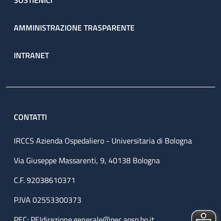
SOSTIENICI
AMMINISTRAZIONE TRASPARENTE
INTRANET
CONTATTI
IRCCS Azienda Ospedaliero - Universitaria di Bologna
Via Giuseppe Massarenti, 9, 40138 Bologna
C.F. 92038610371
P.IVA 02553300373
PEC:
PEIdirezione.generale@pec.aosp.bo.it