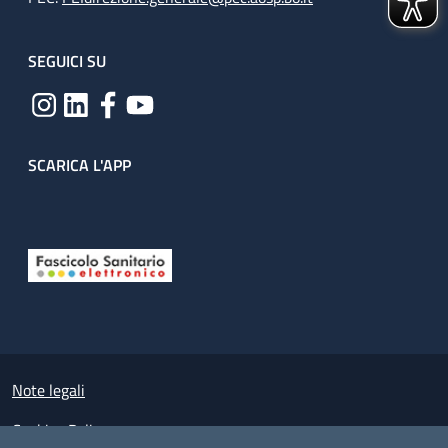
SEGUICI SU
SCARICA L'APP
Useful links section
Small prints
Note legali
Cookies Policy