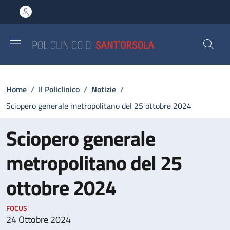
Salta al contenuto principale
Skip to footer content
Briciole di pane
Home
/
Il Policlinico
/
Notizie
/
Sciopero generale metropolitano del 25 ottobre 2024
Sciopero generale
metropolitano del 25
ottobre 2024
FOCUS
24 Ottobre 2024