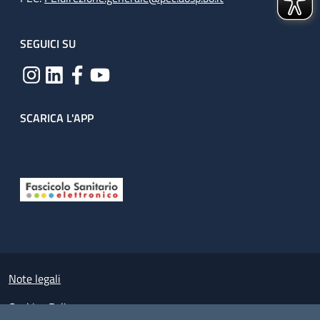
SEGUICI SU
SCARICA L'APP
Useful links section
Small prints
Note legali
Cookies Policy