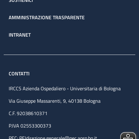
SOSTIENICI
AMMINISTRAZIONE TRASPARENTE
INTRANET
CONTATTI
IRCCS Azienda Ospedaliero - Universitaria di Bologna
Via Giuseppe Massarenti, 9, 40138 Bologna
C.F. 92038610371
P.IVA 02553300373
PEC:
PEIdirezione.generale@pec.aosp.bo.it