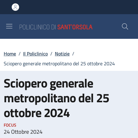
Salta al contenuto principale
Skip to footer content
Briciole di pane
Home
/
Il Policlinico
/
Notizie
/
Sciopero generale metropolitano del 25 ottobre 2024
Sciopero generale
metropolitano del 25
ottobre 2024
FOCUS
24 Ottobre 2024