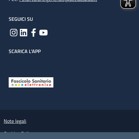
SEGUICI SU
SCARICA L'APP
Useful links section
Small prints
Note legali
Cookies Policy