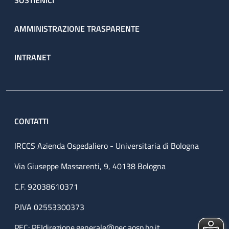
SOSTIENICI
AMMINISTRAZIONE TRASPARENTE
INTRANET
CONTATTI
IRCCS Azienda Ospedaliero - Universitaria di Bologna
Via Giuseppe Massarenti, 9, 40138 Bologna
C.F. 92038610371
P.IVA 02553300373
PEC:
PEIdirezione.generale@pec.aosp.bo.it