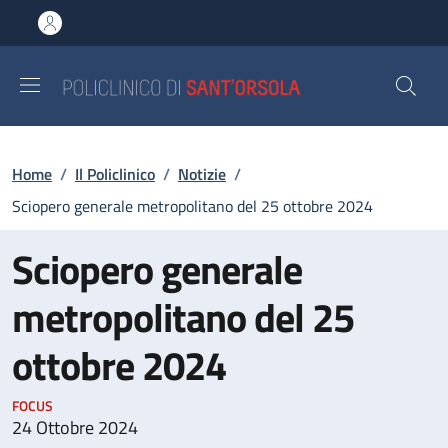
Salta al contenuto principale
Skip to footer content
Briciole di pane
Home
/
Il Policlinico
/
Notizie
/
Sciopero generale metropolitano del 25 ottobre 2024
Sciopero generale
metropolitano del 25
ottobre 2024
FOCUS
24 Ottobre 2024