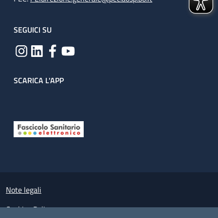
SEGUICI SU
SCARICA L'APP
Useful links section
Small prints
Note legali
Cookies Policy