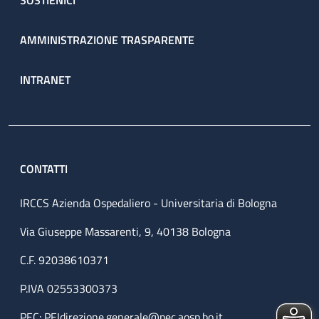
SOSTIENICI
AMMINISTRAZIONE TRASPARENTE
INTRANET
CONTATTI
IRCCS Azienda Ospedaliero - Universitaria di Bologna
Via Giuseppe Massarenti, 9, 40138 Bologna
C.F. 92038610371
P.IVA 02553300373
PEC:
PEIdirezione.generale@pec.aosp.bo.it