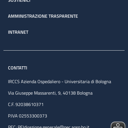
SOSTIENICI
AMMINISTRAZIONE TRASPARENTE
INTRANET
CONTATTI
IRCCS Azienda Ospedaliero - Universitaria di Bologna
Via Giuseppe Massarenti, 9, 40138 Bologna
C.F. 92038610371
P.IVA 02553300373
PEC:
PEIdirezione.generale@pec.aosp.bo.it