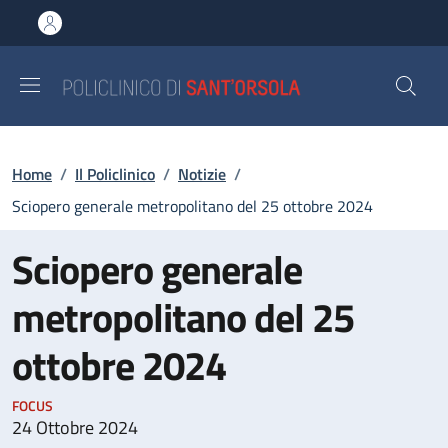
Salta al contenuto principale
Skip to footer content
Briciole di pane
Home
/
Il Policlinico
/
Notizie
/
Sciopero generale metropolitano del 25 ottobre 2024
Sciopero generale
metropolitano del 25
ottobre 2024
FOCUS
24 Ottobre 2024