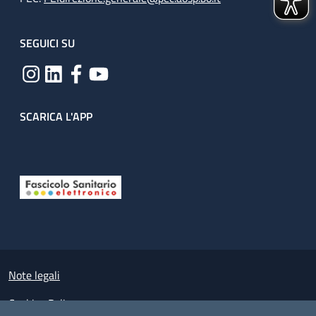
SEGUICI SU
SCARICA L'APP
Useful links section
Small prints
Note legali
Cookies Policy