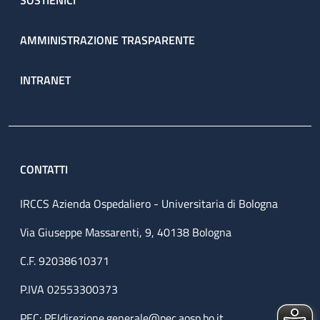
SOSTIENICI
AMMINISTRAZIONE TRASPARENTE
INTRANET
CONTATTI
IRCCS Azienda Ospedaliero - Universitaria di Bologna
Via Giuseppe Massarenti, 9, 40138 Bologna
C.F. 92038610371
P.IVA 02553300373
PEC:
PEIdirezione.generale@pec.aosp.bo.it