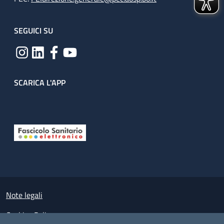
SEGUICI SU
SCARICA L'APP
Useful links section
Small prints
Note legali
Cookies Policy