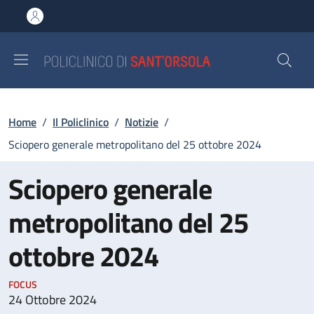
Salta al contenuto principale
Skip to footer content
Briciole di pane
Home
/
Il Policlinico
/
Notizie
/
Sciopero generale metropolitano del 25 ottobre 2024
Sciopero generale
metropolitano del 25
ottobre 2024
FOCUS
24 Ottobre 2024