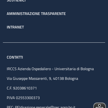
SOSTIENICI
AMMINISTRAZIONE TRASPARENTE
INTRANET
CONTATTI
IRCCS Azienda Ospedaliero - Universitaria di Bologna
Via Giuseppe Massarenti, 9, 40138 Bologna
C.F. 92038610371
P.IVA 02553300373
PEC:
PEIdirezione.generale@pec.aosp.bo.it