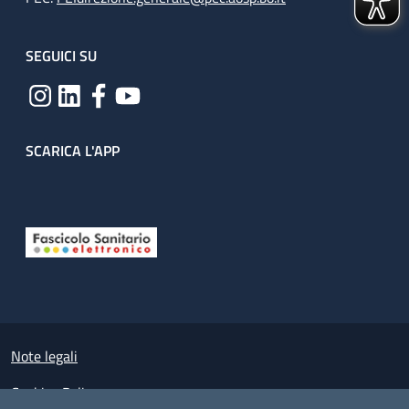
SEGUICI SU
SCARICA L'APP
Useful links section
Small prints
Note legali
Cookies Policy