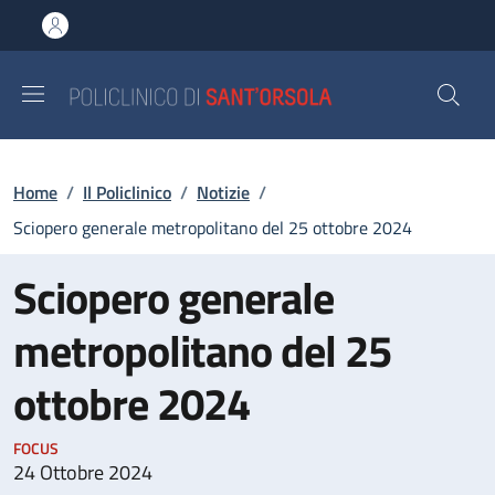
Salta al contenuto principale
Skip to footer content
Briciole di pane
Home
/
Il Policlinico
/
Notizie
/
Sciopero generale metropolitano del 25 ottobre 2024
Sciopero generale
metropolitano del 25
ottobre 2024
FOCUS
24 Ottobre 2024