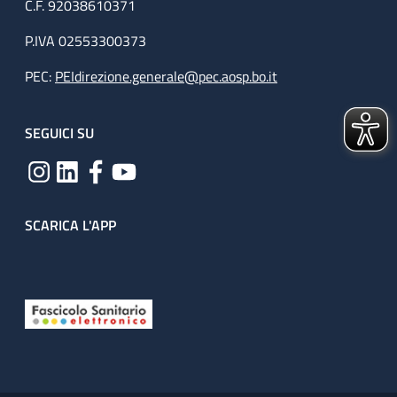
C.F. 92038610371
P.IVA 02553300373
PEC:
PEIdirezione.generale@pec.aosp.bo.it
SEGUICI SU
SCARICA L'APP