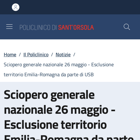
Salta al contenuto principale
Skip to footer content
Briciole di pane
Home
/
Il Policlinico
/
Notizie
/
Sciopero generale nazionale 26 maggio - Esclusione
territorio Emilia-Romagna da parte di USB
Sciopero generale
nazionale 26 maggio -
Esclusione territorio
Emilia-Romagna da parte