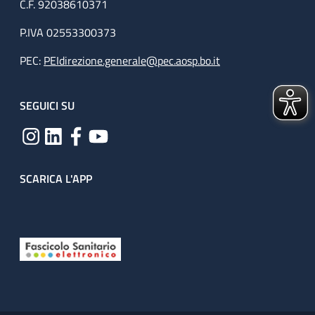
C.F. 92038610371
P.IVA 02553300373
PEC:
PEIdirezione.generale@pec.aosp.bo.it
SEGUICI SU
SCARICA L'APP