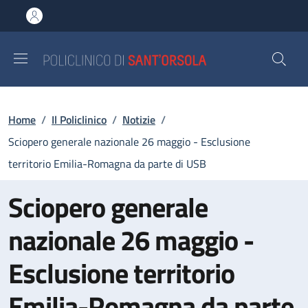
Salta al contenuto principale
Skip to footer content
Briciole di pane
Home
/
Il Policlinico
/
Notizie
/
Sciopero generale nazionale 26 maggio - Esclusione
territorio Emilia-Romagna da parte di USB
Sciopero generale
nazionale 26 maggio -
Esclusione territorio
Emilia-Romagna da parte