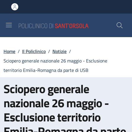
Salta al contenuto principale
Skip to footer content
Briciole di pane
Home
/
Il Policlinico
/
Notizie
/
Sciopero generale nazionale 26 maggio - Esclusione
territorio Emilia-Romagna da parte di USB
Sciopero generale
nazionale 26 maggio -
Esclusione territorio
Emilia-Romagna da parte