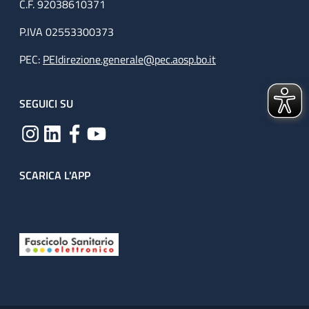
C.F. 92038610371
P.IVA 02553300373
PEC:
PEIdirezione.generale@pec.aosp.bo.it
SEGUICI SU
SCARICA L'APP