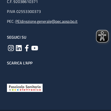
C.F. 92038610371
P.IVA 02553300373
PEC:
PEIdirezione.generale@pec.aosp.bo.it
SEGUICI SU
SCARICA L'APP