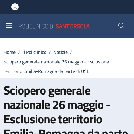
Salta al contenuto principale
Skip to footer content
Briciole di pane
Home
/
Il Policlinico
/
Notizie
/
Sciopero generale nazionale 26 maggio - Esclusione
territorio Emilia-Romagna da parte di USB
Sciopero generale
nazionale 26 maggio -
Esclusione territorio
Emilia-Romagna da parte