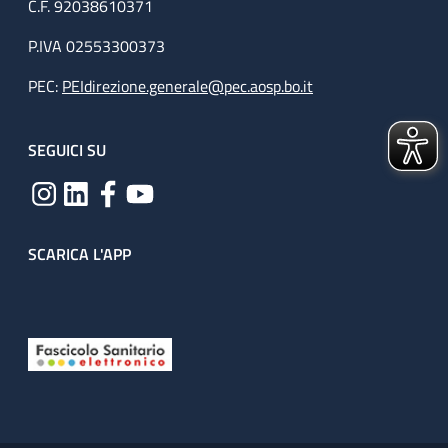
C.F. 92038610371
P.IVA 02553300373
PEC:
PEIdirezione.generale@pec.aosp.bo.it
SEGUICI SU
SCARICA L'APP