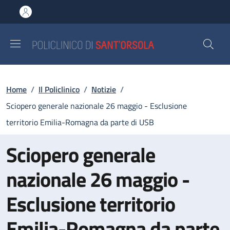
Salta al contenuto principale
Skip to footer content
Briciole di pane
Home
/
Il Policlinico
/
Notizie
/
Sciopero generale nazionale 26 maggio - Esclusione
territorio Emilia-Romagna da parte di USB
Sciopero generale
nazionale 26 maggio -
Esclusione territorio
Emilia-Romagna da parte