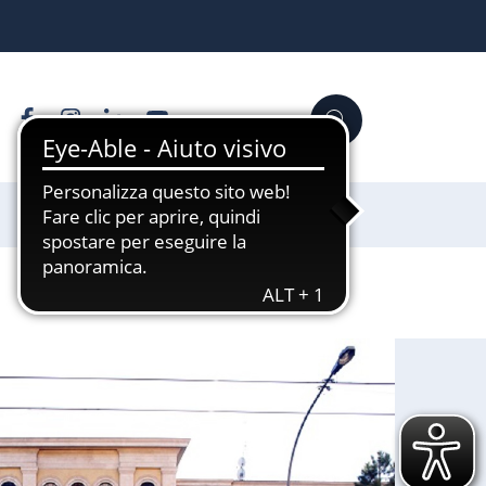
Facebook
Instagram
Linkedin
YouTube
Cerca
Sostienici