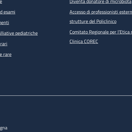
e
Diventa donatore di microbiota
ed esami
Accesso di professionisti estern
strutture del Policlinico
menti
Comitato Regionale per l’Etica 
lliative pediatriche
Clinica COREC
rari
e rare
ogna