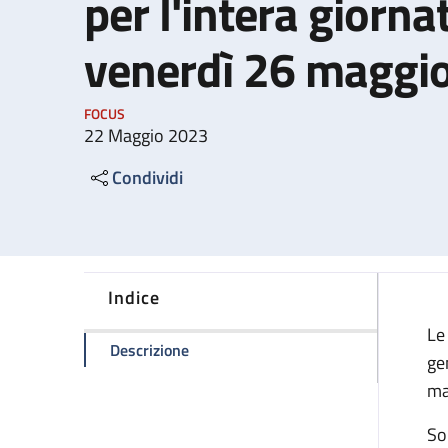
per l'intera giorna
venerdì 26 maggi
FOCUS
22 Maggio 2023
Condividi
Indice
Le
della pagina Sciopero generale naziona
Descrizione
gen
ma
Son