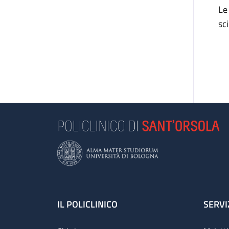
Le
sc
Footer
IL POLICLINICO
SERVI