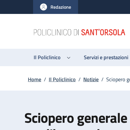
Salta al contenuto principale
Skip to footer content
Redazione
Il Policlinico
Servizi e prestazioni
Briciole di pane
Home
/
Il Policlinico
/
Notizie
/
Sciopero g
Sciopero generale