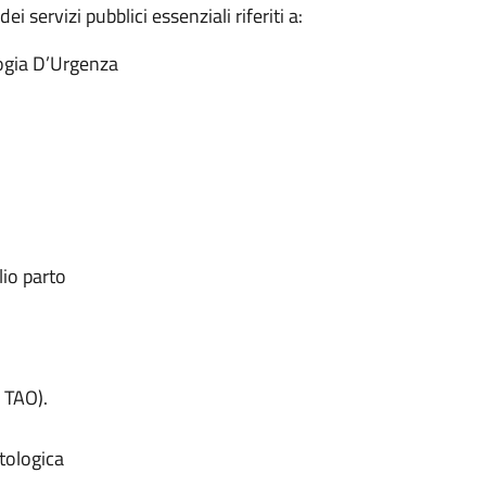
i servizi pubblici essenziali riferiti a:
logia D’Urgenza
lio parto
 TAO).
tologica