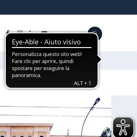
Facebook
Instagram
Linkedin
YouTube
Cerca
Sostienici