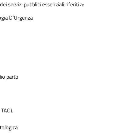
i servizi pubblici essenziali riferiti a:
logia D’Urgenza
lio parto
 TAO).
tologica