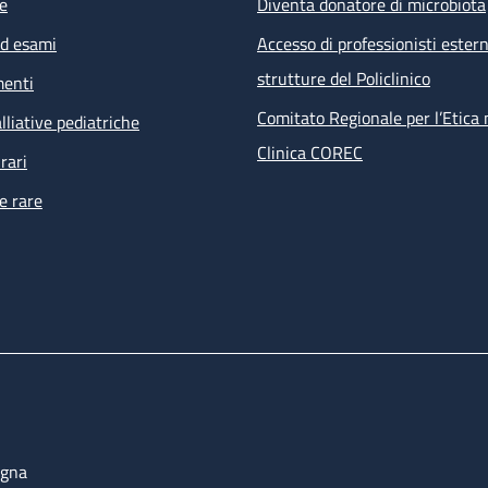
e
Diventa donatore di microbiota
ed esami
Accesso di professionisti estern
strutture del Policlinico
menti
Comitato Regionale per l’Etica 
lliative pediatriche
Clinica COREC
rari
e rare
ogna