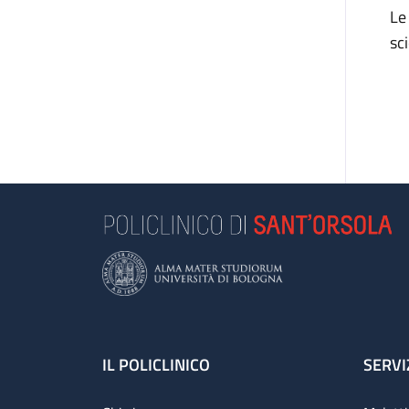
Le
sc
Footer
IL POLICLINICO
SERVI