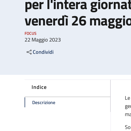
per l'intera giorna
venerdì 26 maggi
FOCUS
22 Maggio 2023
Condividi
Indice
Le
della pagina Sciopero generale naziona
Descrizione
gen
ma
Son