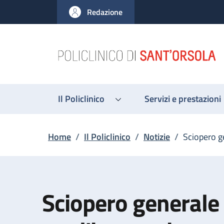
Salta al contenuto principale
Skip to footer content
Redazione
Il Policlinico
Servizi e prestazioni
Briciole di pane
Home
/
Il Policlinico
/
Notizie
/
Sciopero g
Sciopero generale