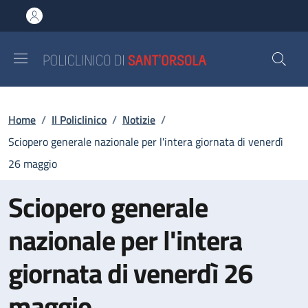
Salta al contenuto principale
Skip to footer content
Briciole di pane
Home
/
Il Policlinico
/
Notizie
/
Sciopero generale nazionale per l'intera giornata di venerdì
26 maggio
Sciopero generale
nazionale per l'intera
giornata di venerdì 26
maggio