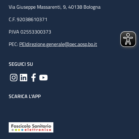
Via Giuseppe Massarenti, 9, 40138 Bologna
C.F. 92038610371
P.IVA 02553300373
PEC:
PEIdirezione.generale@pec.aosp.bo.it
SEGUICI SU
SCARICA L'APP