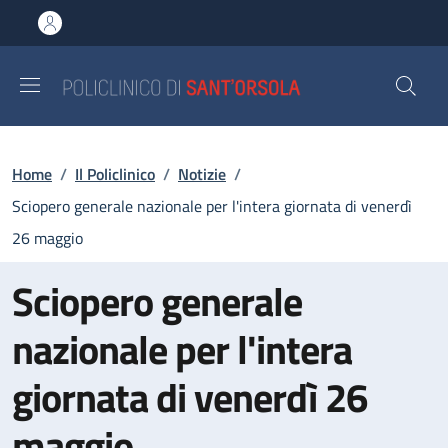
Salta al contenuto principale
Skip to footer content
Briciole di pane
Home
/
Il Policlinico
/
Notizie
/
Sciopero generale nazionale per l'intera giornata di venerdì
26 maggio
Sciopero generale
nazionale per l'intera
giornata di venerdì 26
maggio