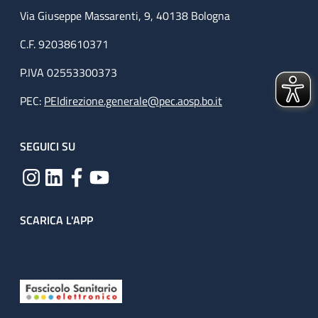
Via Giuseppe Massarenti, 9, 40138 Bologna
C.F. 92038610371
P.IVA 02553300373
PEC:
PEIdirezione.generale@pec.aosp.bo.it
SEGUICI SU
SCARICA L'APP