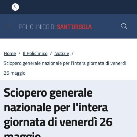
Salta al contenuto principale
Skip to footer content
Briciole di pane
Home
/
Il Policlinico
/
Notizie
/
Sciopero generale nazionale per l'intera giornata di venerdì
26 maggio
Sciopero generale
nazionale per l'intera
giornata di venerdì 26
maggio