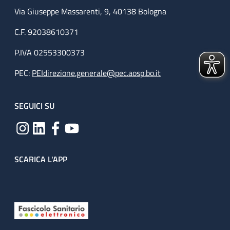
Via Giuseppe Massarenti, 9, 40138 Bologna
C.F. 92038610371
P.IVA 02553300373
PEC:
PEIdirezione.generale@pec.aosp.bo.it
SEGUICI SU
SCARICA L'APP