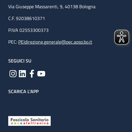
Via Giuseppe Massarenti, 9, 40138 Bologna
C.F. 92038610371
P.IVA 02553300373
PEC:
PEIdirezione.generale@pec.aosp.bo.it
SEGUICI SU
SCARICA L'APP