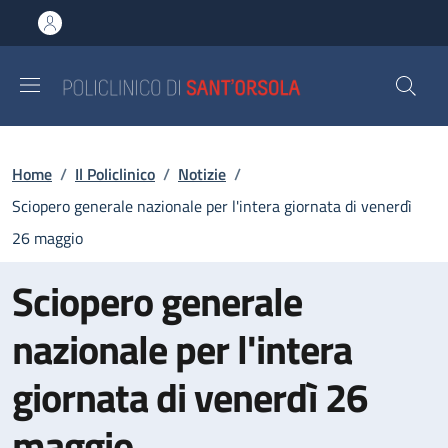
Salta al contenuto principale
Skip to footer content
Briciole di pane
Home
/
Il Policlinico
/
Notizie
/
Sciopero generale nazionale per l'intera giornata di venerdì
26 maggio
Sciopero generale
nazionale per l'intera
giornata di venerdì 26
maggio