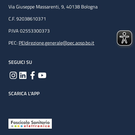
Via Giuseppe Massarenti, 9, 40138 Bologna
C.F. 92038610371
P.IVA 02553300373
PEC:
PEIdirezione.generale@pec.aosp.bo.it
SEGUICI SU
SCARICA L'APP