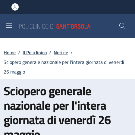
Salta al contenuto principale
Skip to footer content
Briciole di pane
Home
/
Il Policlinico
/
Notizie
/
Sciopero generale nazionale per l'intera giornata di venerdì
26 maggio
Sciopero generale
nazionale per l'intera
giornata di venerdì 26
maggio