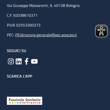
Via Giuseppe Massarenti, 9, 40138 Bologna
C.F. 92038610371
P.IVA 02553300373
PEC:
PEIdirezione.generale@pec.aosp.bo.it
SEGUICI SU
SCARICA L'APP