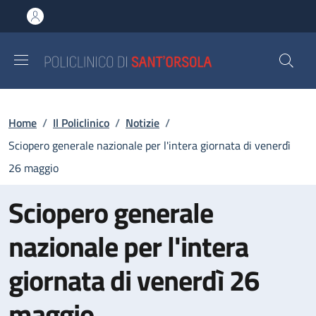
Salta al contenuto principale
Skip to footer content
Briciole di pane
Home
/
Il Policlinico
/
Notizie
/
Sciopero generale nazionale per l'intera giornata di venerdì
26 maggio
Sciopero generale
nazionale per l'intera
giornata di venerdì 26
maggio