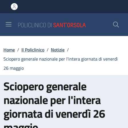
Salta al contenuto principale
Skip to footer content
Briciole di pane
Home
/
Il Policlinico
/
Notizie
/
Sciopero generale nazionale per l'intera giornata di venerdì
26 maggio
Sciopero generale
nazionale per l'intera
giornata di venerdì 26
maggio