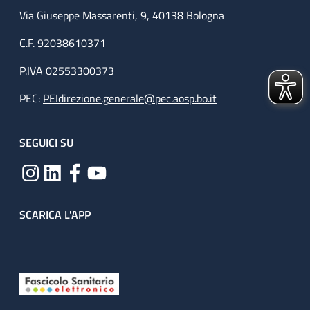
Via Giuseppe Massarenti, 9, 40138 Bologna
C.F. 92038610371
P.IVA 02553300373
PEC:
PEIdirezione.generale@pec.aosp.bo.it
SEGUICI SU
SCARICA L'APP