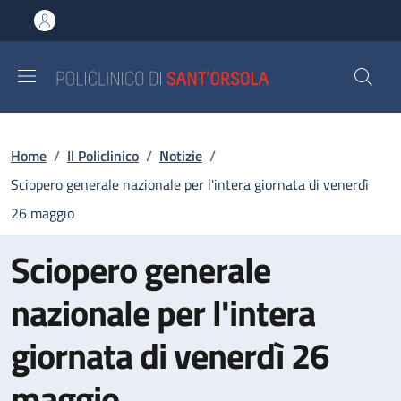
Salta al contenuto principale
Skip to footer content
Briciole di pane
Home
/
Il Policlinico
/
Notizie
/
Sciopero generale nazionale per l'intera giornata di venerdì
26 maggio
Sciopero generale
nazionale per l'intera
giornata di venerdì 26
maggio