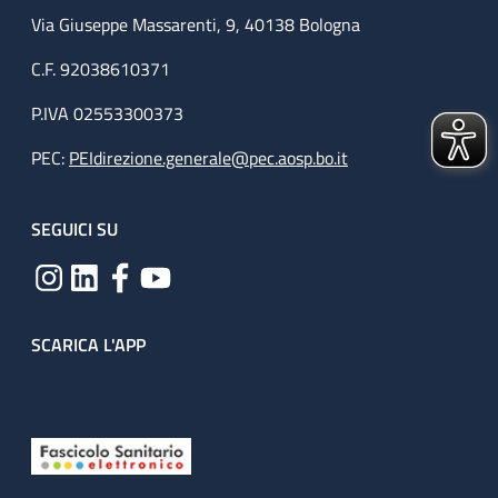
Via Giuseppe Massarenti, 9, 40138 Bologna
C.F. 92038610371
P.IVA 02553300373
PEC:
PEIdirezione.generale@pec.aosp.bo.it
SEGUICI SU
SCARICA L'APP