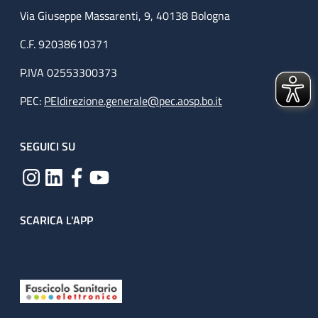
Via Giuseppe Massarenti, 9, 40138 Bologna
C.F. 92038610371
P.IVA 02553300373
PEC:
PEIdirezione.generale@pec.aosp.bo.it
SEGUICI SU
SCARICA L'APP