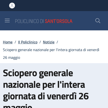
Salta al contenuto principale
Skip to footer content
Briciole di pane
Home
/
Il Policlinico
/
Notizie
/
Sciopero generale nazionale per l'intera giornata di venerdì
26 maggio
Sciopero generale
nazionale per l'intera
giornata di venerdì 26
maggio