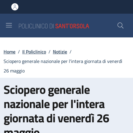
Salta al contenuto principale
Skip to footer content
Briciole di pane
Home
/
Il Policlinico
/
Notizie
/
Sciopero generale nazionale per l'intera giornata di venerdì
26 maggio
Sciopero generale
nazionale per l'intera
giornata di venerdì 26
maggio