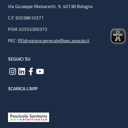
Via Giuseppe Massarenti, 9, 40138 Bologna
C.F. 92038610371
P.IVA 02553300373
PEC:
PEIdirezione.generale@pec.aosp.bo.it
SEGUICI SU
SCARICA L'APP