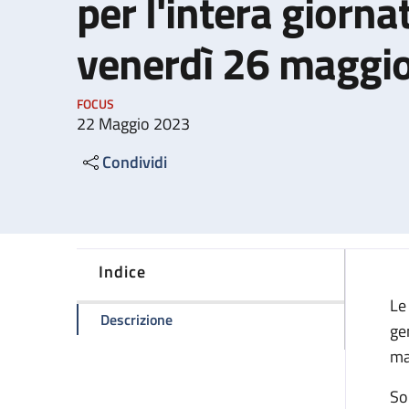
per l'intera giorna
venerdì 26 maggi
FOCUS
22 Maggio 2023
Condividi
Indice
Le
della pagina Sciopero generale naziona
Descrizione
gen
ma
Son