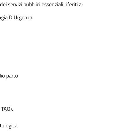
i servizi pubblici essenziali riferiti a:
logia D’Urgenza
lio parto
 TAO).
tologica