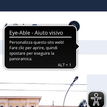
Facebook
Instagram
Linkedin
YouTube
Cerca
Sostienici