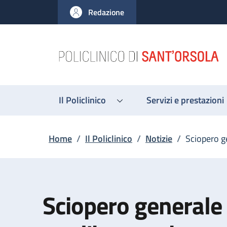
Salta al contenuto principale
Skip to footer content
Redazione
Il Policlinico
Servizi e prestazioni
Briciole di pane
Home
/
Il Policlinico
/
Notizie
/
Sciopero g
Sciopero generale