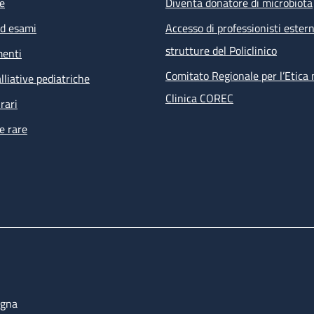
e
Diventa donatore di microbiota
ed esami
Accesso di professionisti estern
strutture del Policlinico
menti
Comitato Regionale per l’Etica 
lliative pediatriche
Clinica COREC
rari
e rare
ogna