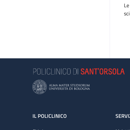
Le
sc
Footer
IL POLICLINICO
SERVI