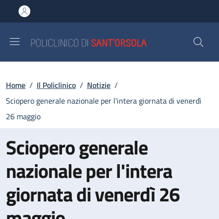
Salta al contenuto principale
Skip to footer content
Briciole di pane
Home
/
Il Policlinico
/
Notizie
/
Sciopero generale nazionale per l'intera giornata di venerdì
26 maggio
Sciopero generale
nazionale per l'intera
giornata di venerdì 26
maggio