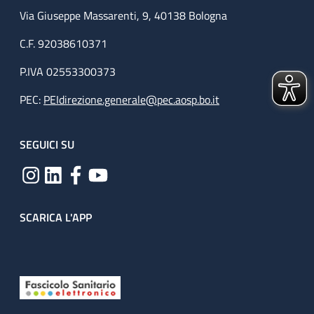
Via Giuseppe Massarenti, 9, 40138 Bologna
C.F. 92038610371
P.IVA 02553300373
PEC:
PEIdirezione.generale@pec.aosp.bo.it
SEGUICI SU
SCARICA L'APP