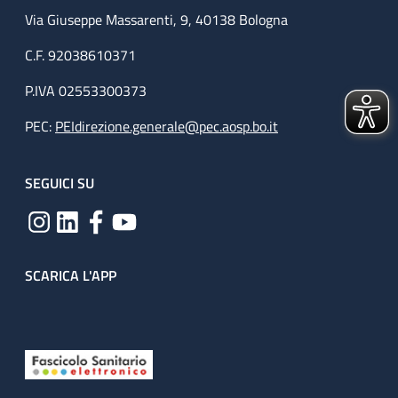
Via Giuseppe Massarenti, 9, 40138 Bologna
C.F. 92038610371
P.IVA 02553300373
PEC:
PEIdirezione.generale@pec.aosp.bo.it
SEGUICI SU
SCARICA L'APP