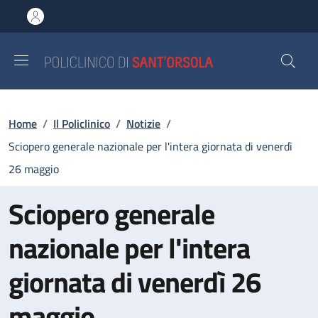
Salta al contenuto principale
Skip to footer content
Briciole di pane
Home
/
Il Policlinico
/
Notizie
/
Sciopero generale nazionale per l'intera giornata di venerdì
26 maggio
Sciopero generale
nazionale per l'intera
giornata di venerdì 26
maggio