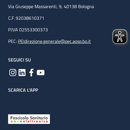
Via Giuseppe Massarenti, 9, 40138 Bologna
C.F. 92038610371
P.IVA 02553300373
PEC:
PEIdirezione.generale@pec.aosp.bo.it
SEGUICI SU
SCARICA L'APP