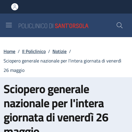
Salta al contenuto principale
Skip to footer content
Briciole di pane
Home
/
Il Policlinico
/
Notizie
/
Sciopero generale nazionale per l'intera giornata di venerdì
26 maggio
Sciopero generale
nazionale per l'intera
giornata di venerdì 26
maggio