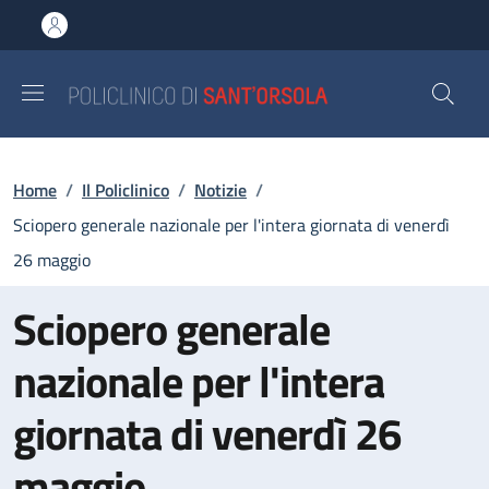
Salta al contenuto principale
Skip to footer content
Briciole di pane
Home
/
Il Policlinico
/
Notizie
/
Sciopero generale nazionale per l'intera giornata di venerdì
26 maggio
Sciopero generale
nazionale per l'intera
giornata di venerdì 26
maggio