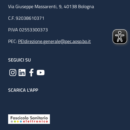
Via Giuseppe Massarenti, 9, 40138 Bologna
C.F. 92038610371
P.IVA 02553300373
PEC:
PEIdirezione.generale@pec.aosp.bo.it
SEGUICI SU
SCARICA L'APP