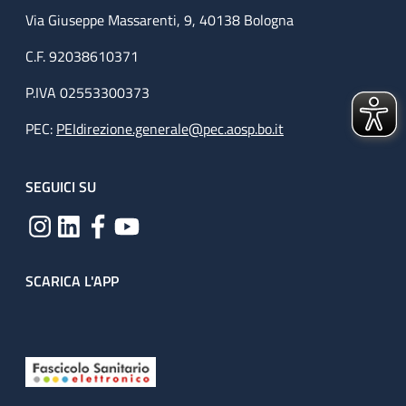
Via Giuseppe Massarenti, 9, 40138 Bologna
C.F. 92038610371
P.IVA 02553300373
PEC:
PEIdirezione.generale@pec.aosp.bo.it
SEGUICI SU
SCARICA L'APP