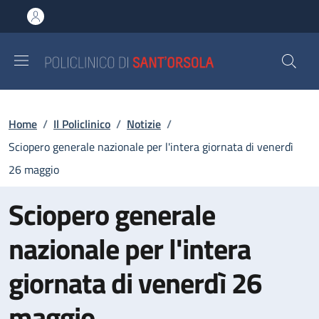
Salta al contenuto principale
Skip to footer content
Briciole di pane
Home
/
Il Policlinico
/
Notizie
/
Sciopero generale nazionale per l'intera giornata di venerdì
26 maggio
Sciopero generale
nazionale per l'intera
giornata di venerdì 26
maggio