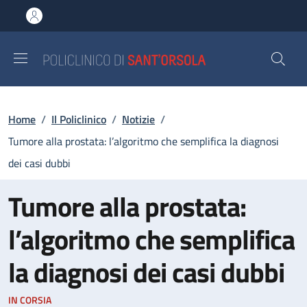
Salta al contenuto principale
Skip to footer content
Briciole di pane
Home
/
Il Policlinico
/
Notizie
/
Tumore alla prostata: l’algoritmo che semplifica la diagnosi
dei casi dubbi
Tumore alla prostata:
l’algoritmo che semplifica
la diagnosi dei casi dubbi
IN CORSIA