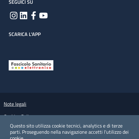
SEGUICI SU
SCARICA L'APP
Useful links section
Small prints
Note legali
Cookies Policy
Questo sito utilizza cookie tecnici, analytics e di terze
Policy privacy e protezione del dato personale
parti.
Proseguendo nella navigazione accetti l'utilizzo dei
cookie.