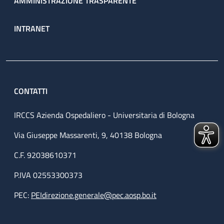
AMMINISTRAZIONE TRASPARENTE
INTRANET
CONTATTI
IRCCS Azienda Ospedaliero - Universitaria di Bologna
Via Giuseppe Massarenti, 9, 40138 Bologna
C.F. 92038610371
P.IVA 02553300373
PEC:
PEIdirezione.generale@pec.aosp.bo.it