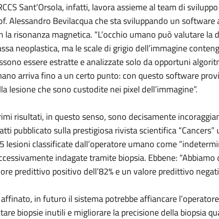
IRCCS Sant’Orsola, infatti, lavora assieme al team di sviluppo
of. Alessandro Bevilacqua che sta sviluppando un software ad
n la risonanza magnetica. “L’occhio umano può valutare la d
ssa neoplastica, ma le scale di grigio dell’immagine conten
ssono essere estratte e analizzate solo da opportuni algoritm
ano arriva fino a un certo punto: con questo software provia
lla lesione che sono custodite nei pixel dell’immagine”.
primi risultati, in questo senso, sono decisamente incoraggian
fatti pubblicato sulla prestigiosa rivista scientifica “Cancers”
5 lesioni classificate dall’operatore umano come “indeterm
ccessivamente indagate tramite biopsia. Ebbene: “Abbiamo
lore predittivo positivo dell’82% e un valore predittivo negat
 affinato, in futuro il sistema potrebbe affiancare l’operatore 
itare biopsie inutili e migliorare la precisione della biopsia q