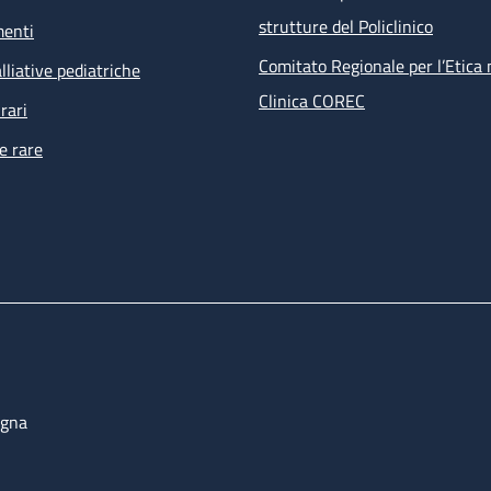
strutture del Policlinico
menti
Comitato Regionale per l’Etica 
lliative pediatriche
Clinica COREC
rari
e rare
ogna