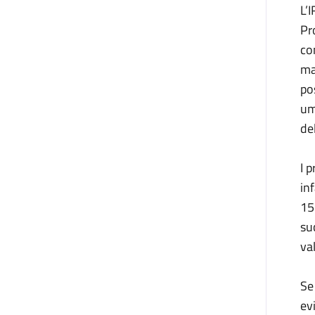
L’
Pr
co
ma
po
um
de
I 
in
15
su
va
Se
ev