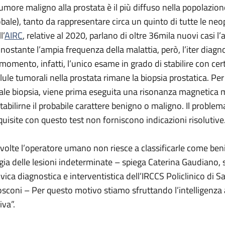
 tumore maligno alla prostata è il più diffuso nella popolazione
obale), tanto da rappresentare circa un quinto di tutte le neo
l’
AIRC
, relative al 2020, parlano di oltre 36mila nuovi casi 
nostante l’ampia frequenza della malattia, però, l’iter diagnos
 momento, infatti, l’unico esame in grado di stabilire con cer
llule tumorali nella prostata rimane la biopsia prostatica. Pe
tale biopsia, viene prima eseguita una risonanza magnetica m
stabilirne il probabile carattere benigno o maligno. Il problem
quisite con questo test non forniscono indicazioni risolutive
 volte l’operatore umano non riesce a classificarle come ben
igia delle lesioni indeterminate – spiega Caterina Gaudiano,
lvica diagnostica e interventistica dell’IRCCS Policlinico di Sa
sconi – Per questo motivo stiamo sfruttando l’intelligenza arti
iva”.