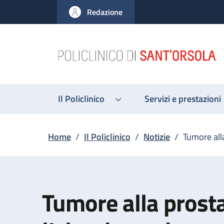
Salta al contenuto principale
Skip to footer content
Redazione
Il Policlinico
Servizi e prestazioni
Briciole di pane
Home
/
Il Policlinico
/
Notizie
/
Tumore alla
Tumore alla prosta