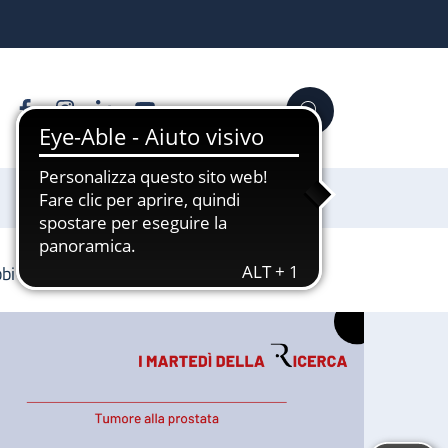
Facebook
Instagram
Linkedin
YouTube
Cerca
Sostienici
bbi