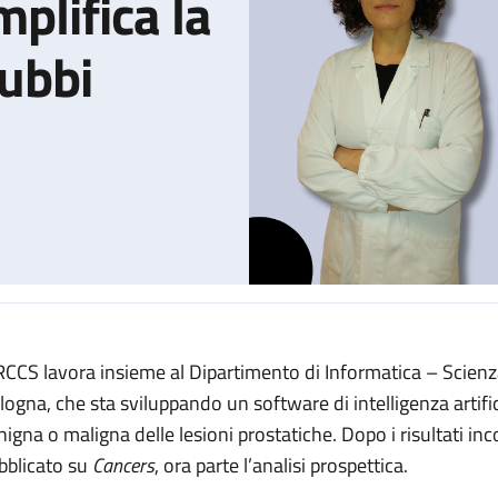
plifica la
dubbi
IRCCS lavora insieme al Dipartimento di Informatica – Scienza 
lgoritmo che semplifica la diagnosi dei casi dubbi
logna, che sta sviluppando un software di intelligenza artifi
nigna o maligna delle lesioni prostatiche. Dopo i risultati in
bblicato su
Cancers
, ora parte l’analisi prospettica.