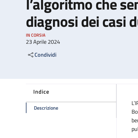
l’algoritmo che sem
diagnosi dei casi 
IN CORSIA
23 Aprile 2024
Condividi
Indice
L’
della pagina Tumore alla prostata: l’a
Descrizione
Bo
be
pu