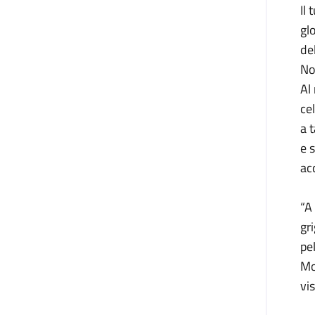
Il
gl
del
No
Al
ce
a 
e 
ac
“A
gr
pe
Mo
vis