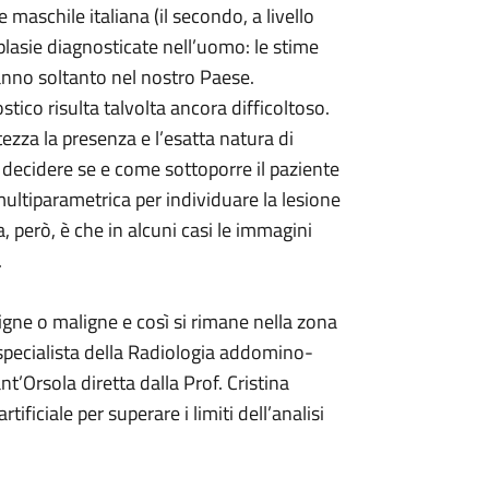
 maschile italiana (il secondo, a livello
plasie diagnosticate nell’uomo: le stime
l’anno soltanto nel nostro Paese.
tico risulta talvolta ancora difficoltoso.
tezza la presenza e l’esatta natura di
r decidere se e come sottoporre il paziente
ultiparametrica per individuare la lesione
a, però, è che in alcuni casi le immagini
.
igne o maligne e così si rimane nella zona
 specialista della Radiologia addomino-
nt’Orsola diretta dalla Prof. Cristina
ficiale per superare i limiti dell’analisi