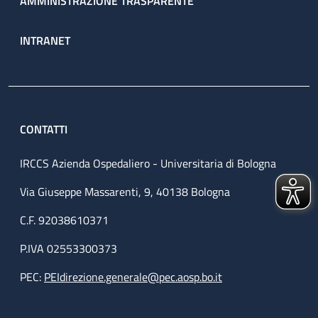
AMMINISTRAZIONE TRASPARENTE
INTRANET
CONTATTI
IRCCS Azienda Ospedaliero - Universitaria di Bologna
Via Giuseppe Massarenti, 9, 40138 Bologna
C.F. 92038610371
P.IVA 02553300373
PEC:
PEIdirezione.generale@pec.aosp.bo.it