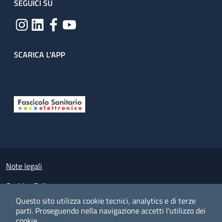
SEGUICI SU
SCARICA L'APP
Useful links section
Small prints
Note legali
Cookies Policy
Questo sito utilizza cookie tecnici, analytics e di terze
Policy privacy e protezione del dato personale
parti.
Proseguendo nella navigazione accetti l'utilizzo dei
cookie.