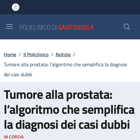
Salta al contenuto principale
Skip to footer content
Briciole di pane
Home
/
Il Policlinico
/
Notizie
/
Tumore alla prostata: l’algoritmo che semplifica la diagnosi
dei casi dubbi
Tumore alla prostata:
l’algoritmo che semplifica
la diagnosi dei casi dubbi
IN CORSIA