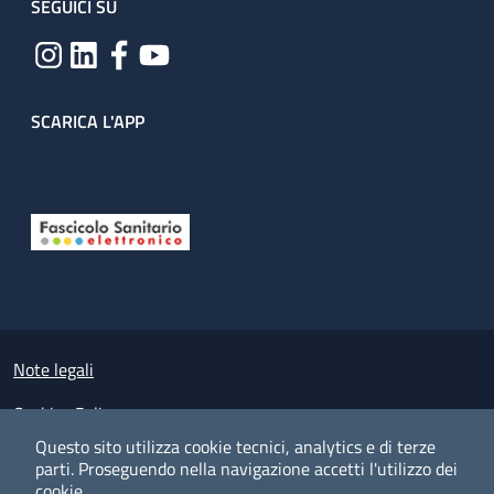
SEGUICI SU
SCARICA L'APP
Useful links section
Small prints
Note legali
Cookies Policy
Questo sito utilizza cookie tecnici, analytics e di terze
Policy privacy e protezione del dato personale
parti.
Proseguendo nella navigazione accetti l'utilizzo dei
cookie.