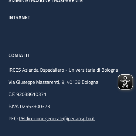
AMMINISTRAZIONE TRASPARENTE
INTRANET
CONTATTI
IRCCS Azienda Ospedaliero - Universitaria di Bologna
Via Giuseppe Massarenti, 9, 40138 Bologna
C.F. 92038610371
P.IVA 02553300373
PEC:
PEIdirezione.generale@pec.aosp.bo.it