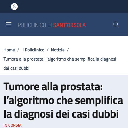
Salta al contenuto principale
Skip to footer content
Briciole di pane
Home
/
Il Policlinico
/
Notizie
/
Tumore alla prostata: l’algoritmo che semplifica la diagnosi
dei casi dubbi
Tumore alla prostata:
l’algoritmo che semplifica
la diagnosi dei casi dubbi
IN CORSIA