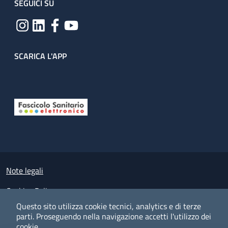
SEGUICI SU
SCARICA L'APP
Useful links section
Small prints
Note legali
Cookies Policy
Questo sito utilizza cookie tecnici, analytics e di terze
Policy privacy e protezione del dato personale
parti.
Proseguendo nella navigazione accetti l'utilizzo dei
cookie.