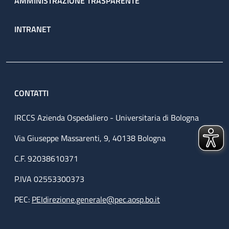
AMMINISTRAZIONE TRASPARENTE
INTRANET
CONTATTI
IRCCS Azienda Ospedaliero - Universitaria di Bologna
Via Giuseppe Massarenti, 9, 40138 Bologna
C.F. 92038610371
P.IVA 02553300373
PEC:
PEIdirezione.generale@pec.aosp.bo.it