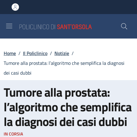
Salta al contenuto principale
Skip to footer content
Briciole di pane
Home
/
Il Policlinico
/
Notizie
/
Tumore alla prostata: l’algoritmo che semplifica la diagnosi
dei casi dubbi
Tumore alla prostata:
l’algoritmo che semplifica
la diagnosi dei casi dubbi
IN CORSIA