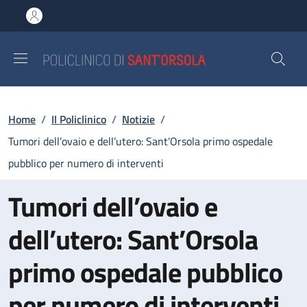
Salta al contenuto principale
Skip to footer content
Briciole di pane
Home
/
Il Policlinico
/
Notizie
/
Tumori dell’ovaio e dell’utero: Sant’Orsola primo ospedale
pubblico per numero di interventi
Tumori dell’ovaio e
dell’utero: Sant’Orsola
primo ospedale pubblico
per numero di interventi