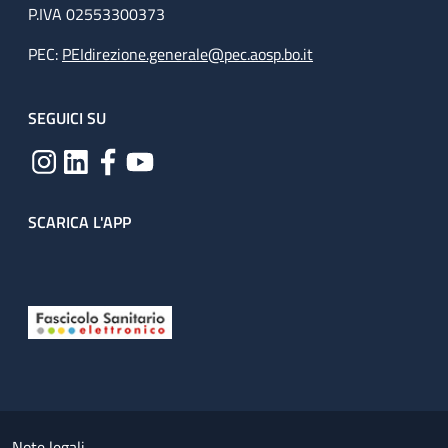
P.IVA 02553300373
PEC:
PEIdirezione.generale@pec.aosp.bo.it
SEGUICI SU
SCARICA L'APP
Useful links section
Small prints
Note legali