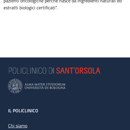
pazienti oncologiche perché nasce da ingredienti naturali ed
estratti biologici certificati".
Footer
IL POLICLINICO
Chi siamo