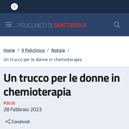
Salta al contenuto principale
Skip to footer content
Briciole di pane
Home
/
Il Policlinico
/
Notizie
/
Un trucco per le donne in chemioterapia
Un trucco per le donne in
chemioterapia
FOCUS
28 Febbraio 2023
Condividi