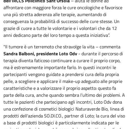
dell’IRCCS Policlinico Sant’Orsola
– aiuta le donne ad
affrontare con maggiore forza le cure oncologiche e favorisce
una più stretta aderenza alle terapie, aumentando di
conseguenza la probabilità di successo delle cure stesse. Un
grazie di cuore a tutte le volontarie e i volontari che da 12
anni dedicano parte del loro tempo a questa iniziativa”.
"Il tumore è un terremoto che stravolge la vita – commenta
Sandra Balboni, presidente Loto Odv
- durante il percorso di
terapia diventa faticoso continuare a curare il proprio corpo,
ma è estremamente importante farlo. In questi incontri le
partecipanti vengono guidate a prendersi cura della propria
pelle, a scegliere e applicare il make-up adeguato alle proprie
caratteristiche e a valorizzare il proprio aspetto: questo fa
parte della cura, anche quando sembra l’ultimo dei problemi. A
tutte le pazienti che partecipano agli incontri, Loto Odv dona
una confezione di cosmetici biologici Naturaverde Bio, linea di
prodotti dell'azienda SO.DI.CO., partner di Loto; la cura del viso
a base di prodotti biologici è particolarmente indicata per le