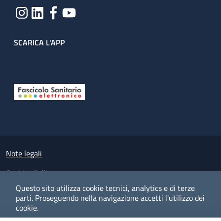
SCARICA L'APP
Useful links section
Small prints
Note legali
Cookies Policy
Questo sito utilizza cookie tecnici, analytics e di terze
Policy privacy e protezione del dato personale
parti.
Proseguendo nella navigazione accetti l'utilizzo dei
cookie.
Albo pretorio on-line