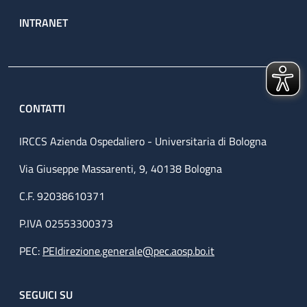
INTRANET
CONTATTI
IRCCS Azienda Ospedaliero - Universitaria di Bologna
Via Giuseppe Massarenti, 9, 40138 Bologna
C.F. 92038610371
P.IVA 02553300373
PEC:
PEIdirezione.generale@pec.aosp.bo.it
SEGUICI SU