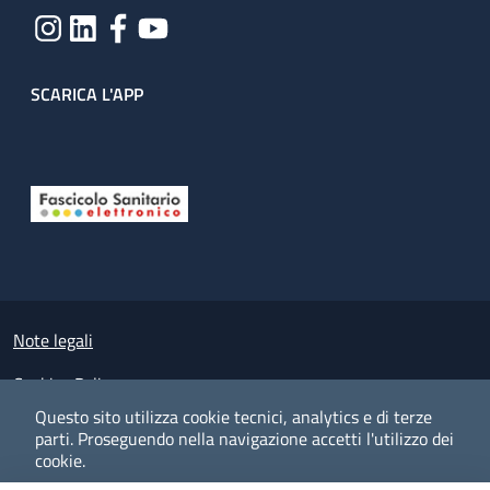
SCARICA L'APP
Useful links section
Small prints
Note legali
Cookies Policy
Questo sito utilizza cookie tecnici, analytics e di terze
Policy privacy e protezione del dato personale
parti.
Proseguendo nella navigazione accetti l'utilizzo dei
cookie.
Albo pretorio on-line