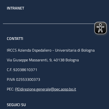
INTRANET
CONTATTI
IRCCS Azienda Ospedaliero - Universitaria di Bologna
Via Giuseppe Massarenti, 9, 40138 Bologna
C.F. 92038610371
P.IVA 02553300373
PEC:
PEIdirezione.generale@pec.aosp.bo.it
SEGUICI SU