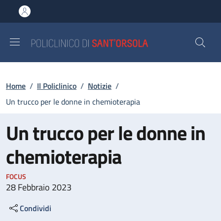
Salta al contenuto principale
Skip to footer content
Briciole di pane
Home
/
Il Policlinico
/
Notizie
/
Un trucco per le donne in chemioterapia
Un trucco per le donne in
chemioterapia
FOCUS
28 Febbraio 2023
Condividi