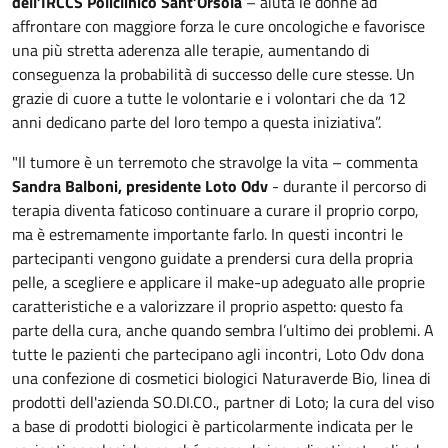
dell’IRCCS Policlinico Sant’Orsola
– aiuta le donne ad
affrontare con maggiore forza le cure oncologiche e favorisce
una più stretta aderenza alle terapie, aumentando di
conseguenza la probabilità di successo delle cure stesse. Un
grazie di cuore a tutte le volontarie e i volontari che da 12
anni dedicano parte del loro tempo a questa iniziativa”.
"Il tumore è un terremoto che stravolge la vita – commenta
Sandra Balboni, presidente Loto Odv
- durante il percorso di
terapia diventa faticoso continuare a curare il proprio corpo,
ma è estremamente importante farlo. In questi incontri le
partecipanti vengono guidate a prendersi cura della propria
pelle, a scegliere e applicare il make-up adeguato alle proprie
caratteristiche e a valorizzare il proprio aspetto: questo fa
parte della cura, anche quando sembra l’ultimo dei problemi. A
tutte le pazienti che partecipano agli incontri, Loto Odv dona
una confezione di cosmetici biologici Naturaverde Bio, linea di
prodotti dell'azienda SO.DI.CO., partner di Loto; la cura del viso
a base di prodotti biologici è particolarmente indicata per le