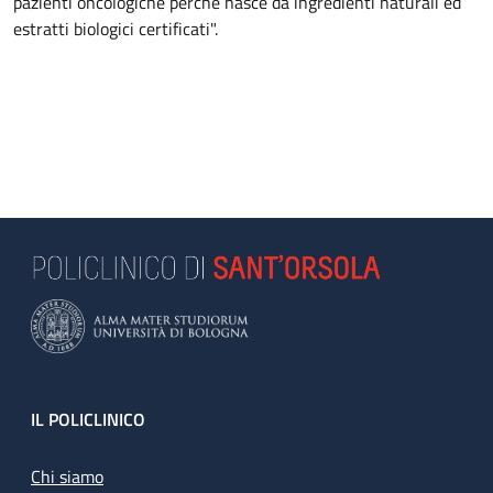
pazienti oncologiche perché nasce da ingredienti naturali ed
estratti biologici certificati".
Footer
IL POLICLINICO
Chi siamo