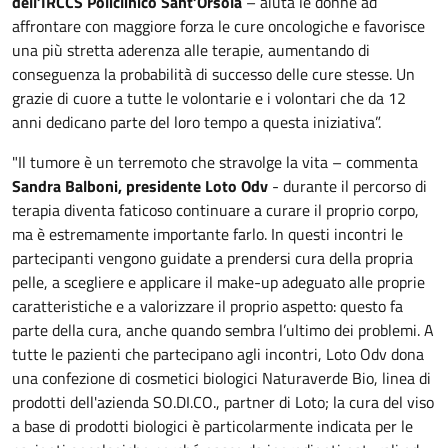
dell’IRCCS Policlinico Sant’Orsola
– aiuta le donne ad
affrontare con maggiore forza le cure oncologiche e favorisce
una più stretta aderenza alle terapie, aumentando di
conseguenza la probabilità di successo delle cure stesse. Un
grazie di cuore a tutte le volontarie e i volontari che da 12
anni dedicano parte del loro tempo a questa iniziativa”.
"Il tumore è un terremoto che stravolge la vita – commenta
Sandra Balboni, presidente Loto Odv
- durante il percorso di
terapia diventa faticoso continuare a curare il proprio corpo,
ma è estremamente importante farlo. In questi incontri le
partecipanti vengono guidate a prendersi cura della propria
pelle, a scegliere e applicare il make-up adeguato alle proprie
caratteristiche e a valorizzare il proprio aspetto: questo fa
parte della cura, anche quando sembra l’ultimo dei problemi. A
tutte le pazienti che partecipano agli incontri, Loto Odv dona
una confezione di cosmetici biologici Naturaverde Bio, linea di
prodotti dell'azienda SO.DI.CO., partner di Loto; la cura del viso
a base di prodotti biologici è particolarmente indicata per le