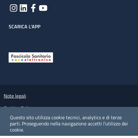
SCARICA L'APP
Useful links section
Small prints
Note legali
Cookies Policy
Questo sito utilizza cookie tecnici, analytics e di terze
Policy privacy e protezione del dato personale
parti.
Proseguendo nella navigazione accetti l'utilizzo dei
cookie.
Albo pretorio on-line