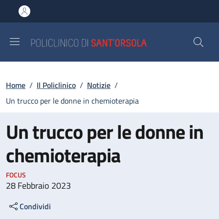
Salta al contenuto principale
Skip to footer content
Briciole di pane
Home
/
Il Policlinico
/
Notizie
/
Un trucco per le donne in chemioterapia
Un trucco per le donne in
chemioterapia
FOCUS
28 Febbraio 2023
Condividi