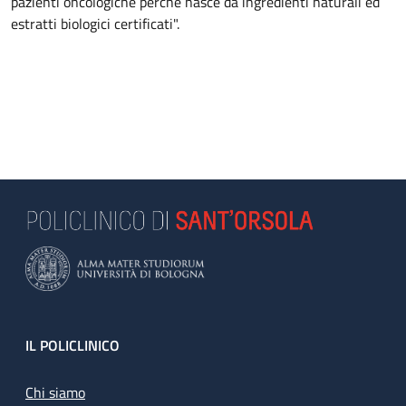
pazienti oncologiche perché nasce da ingredienti naturali ed
estratti biologici certificati".
Footer
IL POLICLINICO
Chi siamo