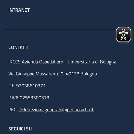
INTRANET
CONTATTI
IRCCS Azienda Ospedaliero - Universitaria di Bologna
Via Giuseppe Massarenti, 9, 40138 Bologna
C.F. 92038610371
P.IVA 02553300373
PEC:
PEIdirezione.generale@pec.aosp.bo.it
SEGUICI SU