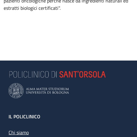
pazienti oncologiche perché nasce da ingredienti naturali ed
estratti biologici certificati".
Footer
IL POLICLINICO
Chi siamo