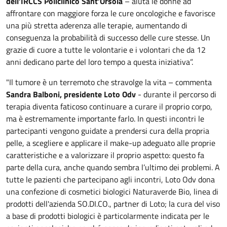
dell’IRCCS Policlinico Sant’Orsola
– aiuta le donne ad
affrontare con maggiore forza le cure oncologiche e favorisce
una più stretta aderenza alle terapie, aumentando di
conseguenza la probabilità di successo delle cure stesse. Un
grazie di cuore a tutte le volontarie e i volontari che da 12
anni dedicano parte del loro tempo a questa iniziativa”.
"Il tumore è un terremoto che stravolge la vita – commenta
Sandra Balboni, presidente Loto Odv
- durante il percorso di
terapia diventa faticoso continuare a curare il proprio corpo,
ma è estremamente importante farlo. In questi incontri le
partecipanti vengono guidate a prendersi cura della propria
pelle, a scegliere e applicare il make-up adeguato alle proprie
caratteristiche e a valorizzare il proprio aspetto: questo fa
parte della cura, anche quando sembra l’ultimo dei problemi. A
tutte le pazienti che partecipano agli incontri, Loto Odv dona
una confezione di cosmetici biologici Naturaverde Bio, linea di
prodotti dell'azienda SO.DI.CO., partner di Loto; la cura del viso
a base di prodotti biologici è particolarmente indicata per le