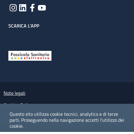
SCARICA L'APP
Useful links section
Small prints
Note legali
Cookies Policy
Questo sito utilizza cookie tecnici, analytics e di terze
Policy privacy e protezione del dato personale
parti.
Proseguendo nella navigazione accetti l'utilizzo dei
cookie.
Albo pretorio on-line