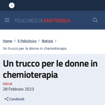
Salta al contenuto principale
Skip to footer content
Briciole di pane
Home
/
Il Policlinico
/
Notizie
/
Un trucco per le donne in chemioterapia
Un trucco per le donne in
chemioterapia
FOCUS
28 Febbraio 2023
Condividi