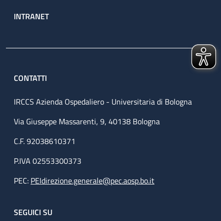
INTRANET
CONTATTI
IRCCS Azienda Ospedaliero - Universitaria di Bologna
Via Giuseppe Massarenti, 9, 40138 Bologna
C.F. 92038610371
P.IVA 02553300373
PEC:
PEIdirezione.generale@pec.aosp.bo.it
SEGUICI SU