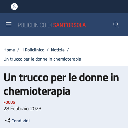
Salta al contenuto principale
Skip to footer content
Briciole di pane
Home
/
Il Policlinico
/
Notizie
/
Un trucco per le donne in chemioterapia
Un trucco per le donne in
chemioterapia
FOCUS
28 Febbraio 2023
Condividi