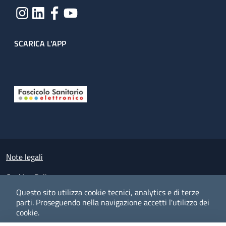
SCARICA L'APP
Useful links section
Small prints
Note legali
Cookies Policy
Questo sito utilizza cookie tecnici, analytics e di terze
Policy privacy e protezione del dato personale
parti.
Proseguendo nella navigazione accetti l'utilizzo dei
cookie.
Albo pretorio on-line