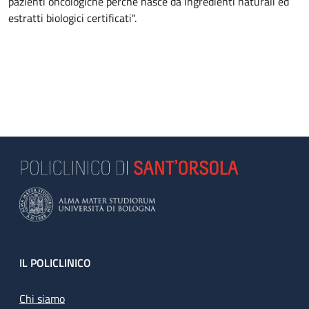
pazienti oncologiche perché nasce da ingredienti naturali ed
estratti biologici certificati".
Footer
IL POLICLINICO
Chi siamo