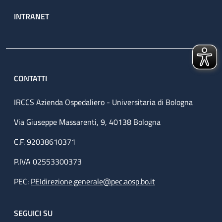
INTRANET
CONTATTI
IRCCS Azienda Ospedaliero - Universitaria di Bologna
Via Giuseppe Massarenti, 9, 40138 Bologna
C.F. 92038610371
P.IVA 02553300373
PEC:
PEIdirezione.generale@pec.aosp.bo.it
SEGUICI SU