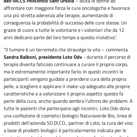
dell’IRCCS Policlinico Sant’Orsola
– aiuta le donne ad
affrontare con maggiore forza le cure oncologiche e favorisce
una più stretta aderenza alle terapie, aumentando di
conseguenza la probabilità di successo delle cure stesse. Un
grazie di cuore a tutte le volontarie e i volontari che da 12
anni dedicano parte del loro tempo a questa iniziativa”.
"Il tumore è un terremoto che stravolge la vita – commenta
Sandra Balboni, presidente Loto Odv
- durante il percorso di
terapia diventa faticoso continuare a curare il proprio corpo,
ma è estremamente importante farlo. In questi incontri le
partecipanti vengono guidate a prendersi cura della propria
pelle, a scegliere e applicare il make-up adeguato alle proprie
caratteristiche e a valorizzare il proprio aspetto: questo fa
parte della cura, anche quando sembra l’ultimo dei problemi. A
tutte le pazienti che partecipano agli incontri, Loto Odv dona
una confezione di cosmetici biologici Naturaverde Bio, linea di
prodotti dell'azienda SO.DI.CO., partner di Loto; la cura del viso
a base di prodotti biologici è particolarmente indicata per le