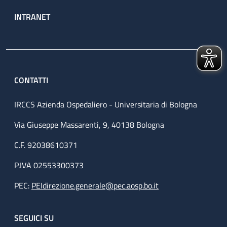
INTRANET
CONTATTI
IRCCS Azienda Ospedaliero - Universitaria di Bologna
Via Giuseppe Massarenti, 9, 40138 Bologna
C.F. 92038610371
P.IVA 02553300373
PEC:
PEIdirezione.generale@pec.aosp.bo.it
SEGUICI SU