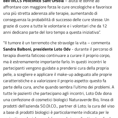
dell’IRCCS Policlinico Sant’Orsola
– aiuta le donne ad
affrontare con maggiore forza le cure oncologiche e favorisce
una più stretta aderenza alle terapie, aumentando di
conseguenza la probabilità di successo delle cure stesse. Un
grazie di cuore a tutte le volontarie e i volontari che da 12
anni dedicano parte del loro tempo a questa iniziativa”.
"Il tumore è un terremoto che stravolge la vita – commenta
Sandra Balboni, presidente Loto Odv
- durante il percorso di
terapia diventa faticoso continuare a curare il proprio corpo,
ma è estremamente importante farlo. In questi incontri le
partecipanti vengono guidate a prendersi cura della propria
pelle, a scegliere e applicare il make-up adeguato alle proprie
caratteristiche e a valorizzare il proprio aspetto: questo fa
parte della cura, anche quando sembra l’ultimo dei problemi. A
tutte le pazienti che partecipano agli incontri, Loto Odv dona
una confezione di cosmetici biologici Naturaverde Bio, linea di
prodotti dell'azienda SO.DI.CO., partner di Loto; la cura del viso
a base di prodotti biologici è particolarmente indicata per le