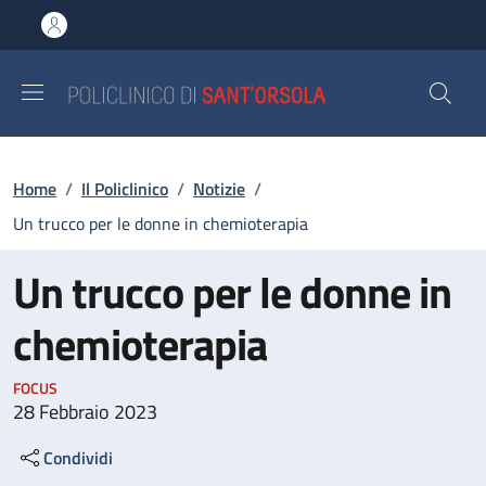
Salta al contenuto principale
Skip to footer content
Briciole di pane
Home
/
Il Policlinico
/
Notizie
/
Un trucco per le donne in chemioterapia
Un trucco per le donne in
chemioterapia
FOCUS
28 Febbraio 2023
Condividi