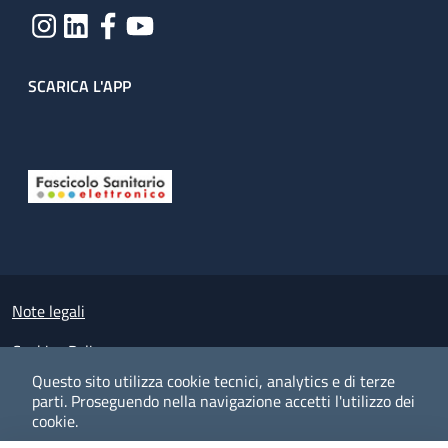
SCARICA L'APP
Useful links section
Small prints
Note legali
Cookies Policy
Questo sito utilizza cookie tecnici, analytics e di terze
Policy privacy e protezione del dato personale
parti.
Proseguendo nella navigazione accetti l'utilizzo dei
cookie.
Albo pretorio on-line