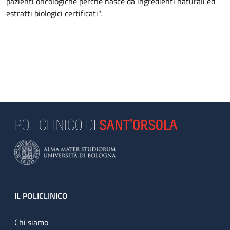
pazienti oncologiche perché nasce da ingredienti naturali ed
estratti biologici certificati".
Footer
IL POLICLINICO
Chi siamo