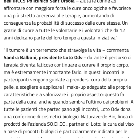
dell’IRCCS Policlinico Sant’Orsola
– aiuta le donne ad
affrontare con maggiore forza le cure oncologiche e favorisce
una più stretta aderenza alle terapie, aumentando di
conseguenza la probabilità di successo delle cure stesse. Un
grazie di cuore a tutte le volontarie e i volontari che da 12
anni dedicano parte del loro tempo a questa iniziativa”.
"Il tumore è un terremoto che stravolge la vita – commenta
Sandra Balboni, presidente Loto Odv
- durante il percorso di
terapia diventa faticoso continuare a curare il proprio corpo,
ma è estremamente importante farlo. In questi incontri le
partecipanti vengono guidate a prendersi cura della propria
pelle, a scegliere e applicare il make-up adeguato alle proprie
caratteristiche e a valorizzare il proprio aspetto: questo fa
parte della cura, anche quando sembra l’ultimo dei problemi. A
tutte le pazienti che partecipano agli incontri, Loto Odv dona
una confezione di cosmetici biologici Naturaverde Bio, linea di
prodotti dell'azienda SO.DI.CO., partner di Loto; la cura del viso
a base di prodotti biologici è particolarmente indicata per le