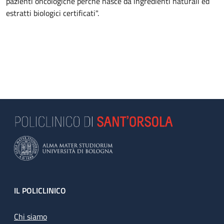
pazienti oncologiche perché nasce da ingredienti naturali ed
estratti biologici certificati".
Footer
IL POLICLINICO
Chi siamo