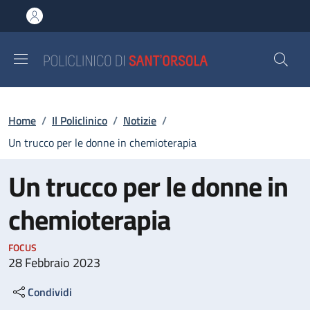
Salta al contenuto principale
Skip to footer content
Briciole di pane
Home
/
Il Policlinico
/
Notizie
/
Un trucco per le donne in chemioterapia
Un trucco per le donne in
chemioterapia
FOCUS
28 Febbraio 2023
Condividi