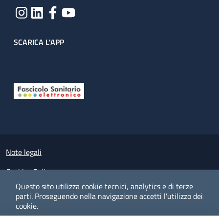
SCARICA L'APP
Useful links section
Small prints
Note legali
Cookies Policy
Questo sito utilizza cookie tecnici, analytics e di terze
Policy privacy e protezione del dato personale
parti.
Proseguendo nella navigazione accetti l'utilizzo dei
cookie.
Albo pretorio on-line