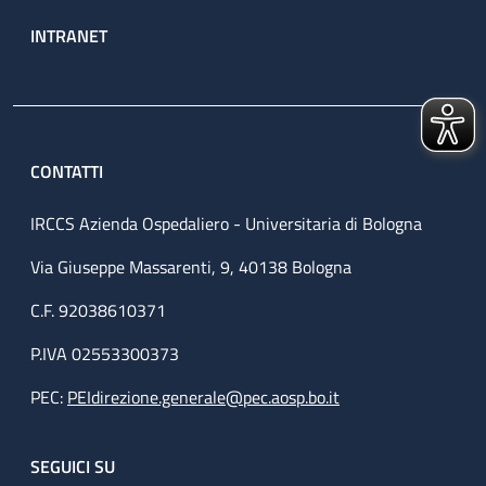
INTRANET
CONTATTI
IRCCS Azienda Ospedaliero - Universitaria di Bologna
Via Giuseppe Massarenti, 9, 40138 Bologna
C.F. 92038610371
P.IVA 02553300373
PEC:
PEIdirezione.generale@pec.aosp.bo.it
SEGUICI SU