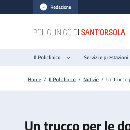
Salta al contenuto principale
Skip to footer content
Redazione
Il Policlinico
Servizi e prestazioni
Briciole di pane
Home
/
Il Policlinico
/
Notizie
/
Un trucco 
Un trucco per le d