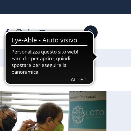
Facebook
Instagram
Linkedin
YouTube
Cerca
Sostienici