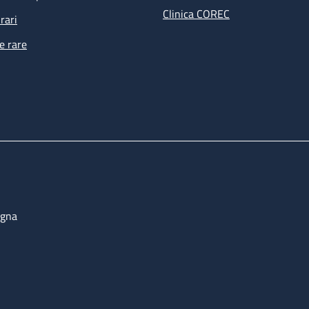
Clinica COREC
rari
e rare
ogna