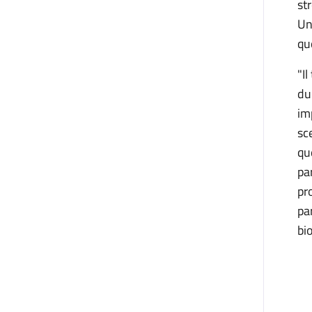
st
Un
que
"I
du
im
sc
qu
pa
pr
pa
bio