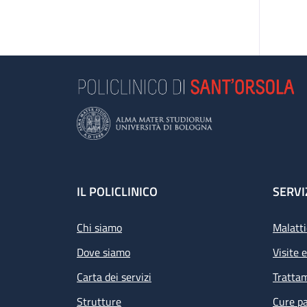
Footer
IL POLICLINICO
SERVI
Chi siamo
Malatti
Dove siamo
Visite 
Carta dei servizi
Tratta
Strutture
Cure pa