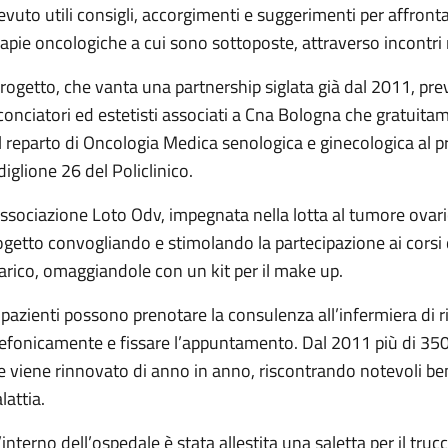
cevuto utili consigli, accorgimenti e suggerimenti per affrontar
rapie oncologiche a cui sono sottoposte, attraverso incontri 
 progetto, che vanta una partnership siglata già dal 2011, pre
conciatori ed estetisti associati a Cna Bologna che gratuitam
l reparto di Oncologia Medica senologica e ginecologica al pr
diglione 26 del Policlinico.
Associazione Loto Odv, impegnata nella lotta al tumore ovaric
ogetto convogliando e stimolando la partecipazione ai corsi 
arico, omaggiandole con un kit per il make up.
 pazienti possono prenotare la consulenza all’infermiera di r
lefonicamente e fissare l’appuntamento. Dal 2011 più di 350
e viene rinnovato di anno in anno, riscontrando notevoli benef
lattia.
l’interno dell’ospedale è stata allestita una saletta per il tru