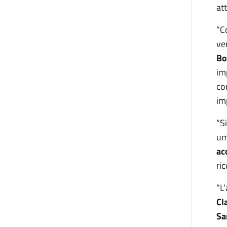
at
“C
ve
Bo
im
co
im
“S
um
ac
ri
“L
Cl
Sa