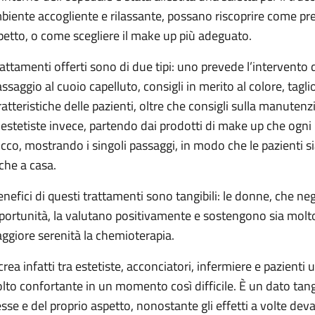
biente accogliente e rilassante, possano riscoprire come pren
petto, o come scegliere il make up più adeguato.
trattamenti offerti sono di due tipi: uno prevede l’intervento
ssaggio al cuoio capelluto, consigli in merito al colore, tagli
ratteristiche delle pazienti, oltre che consigli sulla manuten
 estetiste invece, partendo dai prodotti di make up che ogni
ucco, mostrando i singoli passaggi, in modo che le pazienti s
che a casa.
benefici di questi trattamenti sono tangibili: le donne, che n
portunità, la valutano positivamente e sostengono sia molto 
ggiore serenità la chemioterapia.
 crea infatti tra estetiste, acconciatori, infermiere e pazient
lto confortante in un momento così difficile. È un dato tangib
esse e del proprio aspetto, nonostante gli effetti a volte deva