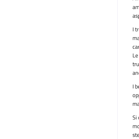
am
as
I 
ma
ca
Le
tr
an
I 
op
ma
Si
mo
st