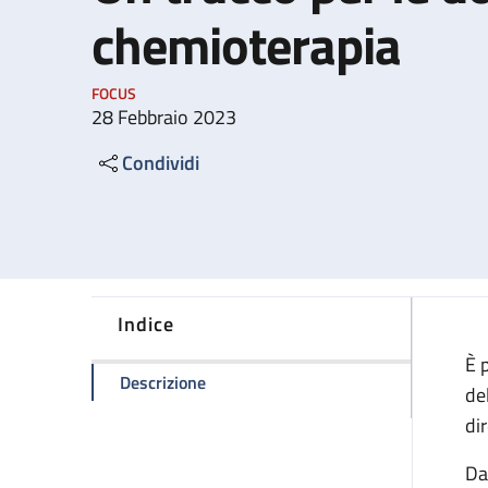
chemioterapia
FOCUS
28 Febbraio 2023
Condividi
Indice
È 
della pagina Un trucco per le donne i
Descrizione
de
di
Da