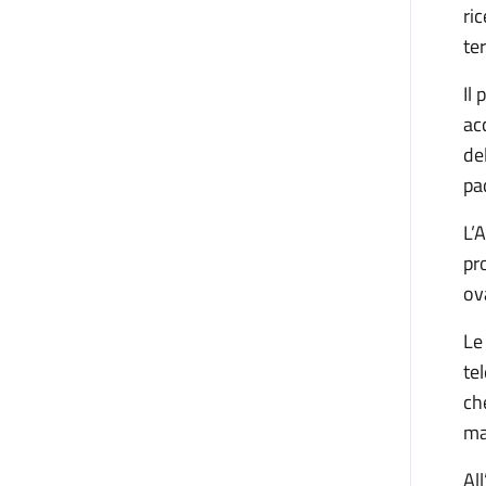
ri
te
Il
ac
de
pa
L’
pr
ov
Le
te
ch
ma
Al