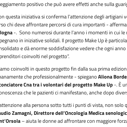
teggiamento positivo che può avere effetti anche sulla guari
on questa iniziativa si conferma l’attenzione degli artigiani 
rso chi deve affrontare percorsi di cura importanti - afferm
logna
-. Sono numerosi durante l’anno i momenti in cui le 
pegnano in iniziative solidali. Il progetto Make Up è partico
nsolidato e dà enorme soddisfazione vedere che ogni anno le 
prenditori coinvolti nel progetto”.
iamo coinvolti in questo progetto fin dalla sua prima edizione
anamente che professionalmente - spiegano
Aliona Bordei
conciatore Cna tra i volontari del progetto Make Up
-. È u
conoscenza che le pazienti ci manifestano, anche dopo divers
’attenzione alla persona sotto tutti i punti di vista, non solo 
audio Zamagni, Direttore dell’Oncologia Medica senologica
nt’Orsola
– aiuta le donne ad affrontare con maggiore forza