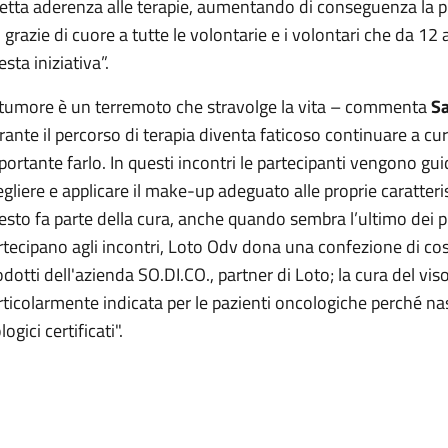
retta aderenza alle terapie, aumentando di conseguenza la pr
 grazie di cuore a tutte le volontarie e i volontari che da 12
sta iniziativa”.
l tumore è un terremoto che stravolge la vita – commenta
Sa
rante il percorso di terapia diventa faticoso continuare a c
portante farlo. In questi incontri le partecipanti vengono guid
egliere e applicare il make-up adeguato alle proprie caratteris
esto fa parte della cura, anche quando sembra l’ultimo dei pr
rtecipano agli incontri, Loto Odv dona una confezione di cosm
odotti dell'azienda SO.DI.CO., partner di Loto; la cura del viso
rticolarmente indicata per le pazienti oncologiche perché nas
logici certificati".