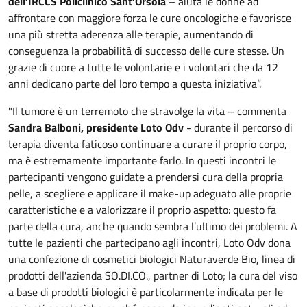
dell’IRCCS Policlinico Sant’Orsola
– aiuta le donne ad
affrontare con maggiore forza le cure oncologiche e favorisce
una più stretta aderenza alle terapie, aumentando di
conseguenza la probabilità di successo delle cure stesse. Un
grazie di cuore a tutte le volontarie e i volontari che da 12
anni dedicano parte del loro tempo a questa iniziativa”.
"Il tumore è un terremoto che stravolge la vita – commenta
Sandra Balboni, presidente Loto Odv
- durante il percorso di
terapia diventa faticoso continuare a curare il proprio corpo,
ma è estremamente importante farlo. In questi incontri le
partecipanti vengono guidate a prendersi cura della propria
pelle, a scegliere e applicare il make-up adeguato alle proprie
caratteristiche e a valorizzare il proprio aspetto: questo fa
parte della cura, anche quando sembra l’ultimo dei problemi. A
tutte le pazienti che partecipano agli incontri, Loto Odv dona
una confezione di cosmetici biologici Naturaverde Bio, linea di
prodotti dell'azienda SO.DI.CO., partner di Loto; la cura del viso
a base di prodotti biologici è particolarmente indicata per le