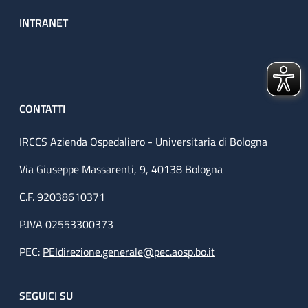
INTRANET
CONTATTI
IRCCS Azienda Ospedaliero - Universitaria di Bologna
Via Giuseppe Massarenti, 9, 40138 Bologna
C.F. 92038610371
P.IVA 02553300373
PEC:
PEIdirezione.generale@pec.aosp.bo.it
SEGUICI SU