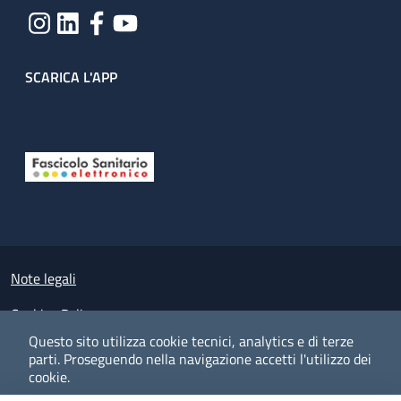
SCARICA L'APP
Useful links section
Small prints
Note legali
Cookies Policy
Questo sito utilizza cookie tecnici, analytics e di terze
Policy privacy e protezione del dato personale
parti.
Proseguendo nella navigazione accetti l'utilizzo dei
cookie.
Albo pretorio on-line