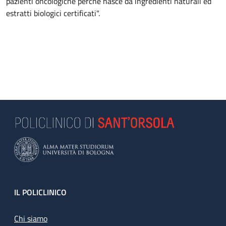
pazienti oncologiche perché nasce da ingredienti naturali ed
estratti biologici certificati".
Footer
IL POLICLINICO
Chi siamo