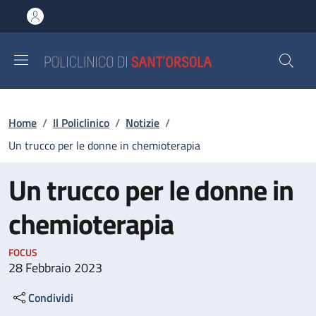
Salta al contenuto principale
Skip to footer content
Briciole di pane
Home
/
Il Policlinico
/
Notizie
/
Un trucco per le donne in chemioterapia
Un trucco per le donne in
chemioterapia
FOCUS
28 Febbraio 2023
Condividi