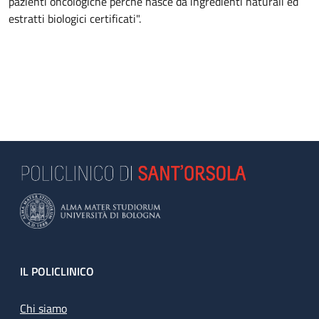
pazienti oncologiche perché nasce da ingredienti naturali ed
estratti biologici certificati".
Footer
IL POLICLINICO
Chi siamo