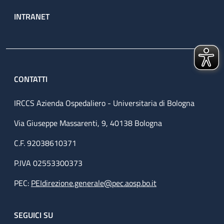
INTRANET
CONTATTI
IRCCS Azienda Ospedaliero - Universitaria di Bologna
Via Giuseppe Massarenti, 9, 40138 Bologna
C.F. 92038610371
P.IVA 02553300373
PEC:
PEIdirezione.generale@pec.aosp.bo.it
SEGUICI SU