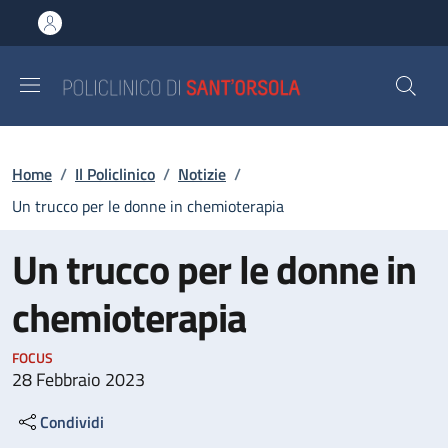
Salta al contenuto principale
Skip to footer content
Briciole di pane
Home
/
Il Policlinico
/
Notizie
/
Un trucco per le donne in chemioterapia
Un trucco per le donne in
chemioterapia
FOCUS
28 Febbraio 2023
Condividi