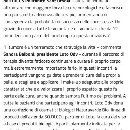
dell’IRCCS Policlinico Sant’Orsola
– aiuta le donne ad
affrontare con maggiore forza le cure oncologiche e favorisce
una più stretta aderenza alle terapie, aumentando di
conseguenza la probabilità di successo delle cure stesse. Un
grazie di cuore a tutte le volontarie e i volontari che da 12
anni dedicano parte del loro tempo a questa iniziativa”.
"Il tumore è un terremoto che stravolge la vita – commenta
Sandra Balboni, presidente Loto Odv
- durante il percorso di
terapia diventa faticoso continuare a curare il proprio corpo,
ma è estremamente importante farlo. In questi incontri le
partecipanti vengono guidate a prendersi cura della propria
pelle, a scegliere e applicare il make-up adeguato alle proprie
caratteristiche e a valorizzare il proprio aspetto: questo fa
parte della cura, anche quando sembra l’ultimo dei problemi. A
tutte le pazienti che partecipano agli incontri, Loto Odv dona
una confezione di cosmetici biologici Naturaverde Bio, linea di
prodotti dell'azienda SO.DI.CO., partner di Loto; la cura del viso
a base di prodotti biologici è particolarmente indicata per le