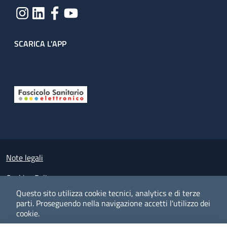
SCARICA L'APP
Useful links section
Small prints
Note legali
Cookies Policy
Questo sito utilizza cookie tecnici, analytics e di terze
Policy privacy e protezione del dato personale
parti.
Proseguendo nella navigazione accetti l'utilizzo dei
cookie.
Albo pretorio on-line